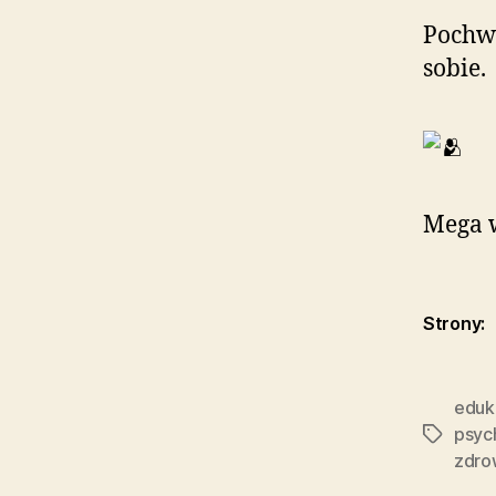
Pochwa
sobie.
Mega 
Strony:
eduk
psyc
Tagi
zdro