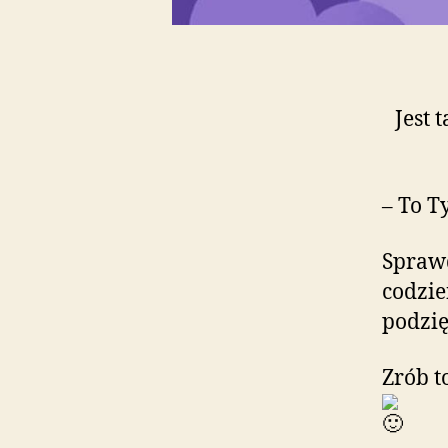
Jest 
– To T
Sprawd
codzie
podzi
Zrób t