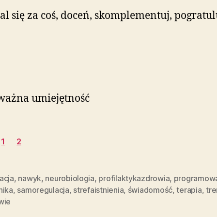
l się za coś, doceń, skomplementuj, pogratul
ważna umiejętność
1
2
acja
,
nawyk
,
neurobiologia
,
profilaktykazdrowia
,
programow
hika
,
samoregulacja
,
strefaistnienia
,
świadomość
,
terapia
,
tre
wie