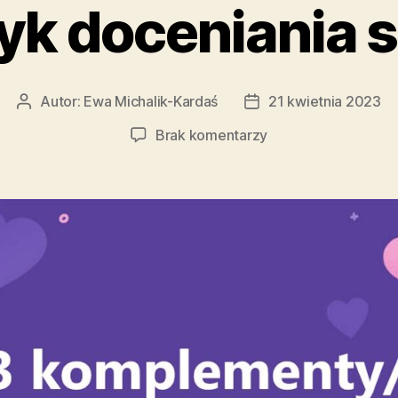
k doceniania s
Autor:
Ewa Michalik-Kardaś
21 kwietnia 2023
Autor
Data
wpisu
wpisu
do
Brak komentarzy
Nawyk
doceniania
siebie