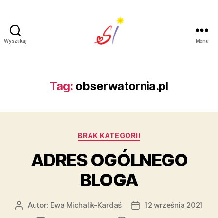
Wyszukaj
Menu
Strefa
Istnienia
Tag:
obserwatornia.pl
Kategorie
BRAK KATEGORII
ADRES OGÓLNEGO
BLOGA
Autor:
Ewa Michalik-Kardaś
12 września 2021
Autor
Data
wpisu
wpisu