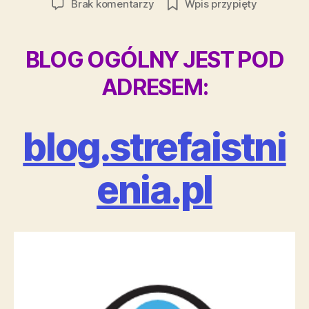
do
Brak komentarzy
Wpis przypięty
ADRES
OGÓLNEGO
BLOGA
BLOG OGÓLNY JEST POD
ADRESEM:
blog.strefaistni
enia.pl