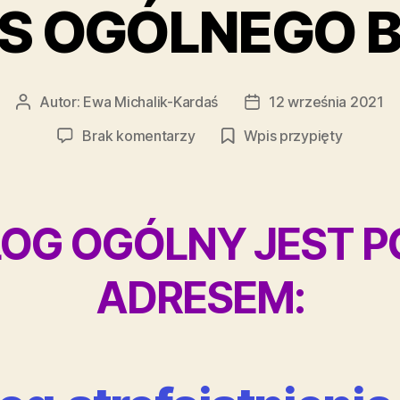
S OGÓLNEGO 
Autor:
Ewa Michalik-Kardaś
12 września 2021
Autor
Data
wpisu
wpisu
do
Brak komentarzy
Wpis przypięty
ADRES
OGÓLNEGO
BLOGA
LOG OGÓLNY JEST P
ADRESEM: