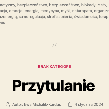
matyzmy
,
bezpieczeństwo
,
bezpieczeńśtwo
,
blokady
,
ciało
,
acja
,
emocje
,
energia
,
medycyna
,
myśli
,
naturopata
,
organiz
azenergią
,
samoregulacja
,
strefaistnienia
,
świadomość
,
terap
wie
Kategorie
BRAK KATEGORII
Przytulanie
Autor:
Ewa Michalik-Kardaś
4 stycznia 2024
Autor
Data