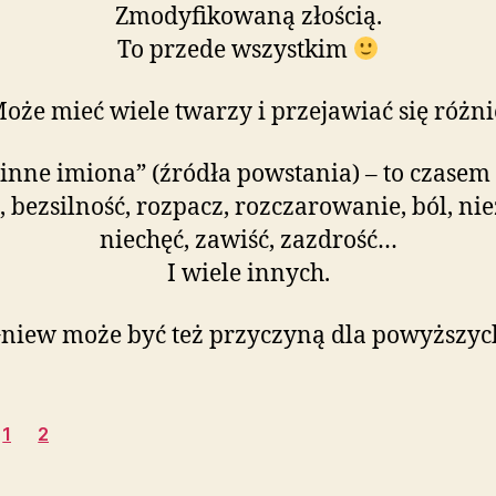
Zmodyfikowaną złością.
To przede wszystkim
oże mieć wiele twarzy i przejawiać się różni
„inne imiona” (źródła powstania) – to czasem 
, bezsilność, rozpacz, rozczarowanie, ból, ni
niechęć, zawiść, zazdrość…
I wiele innych.
niew może być też przyczyną dla powyższyc
1
2