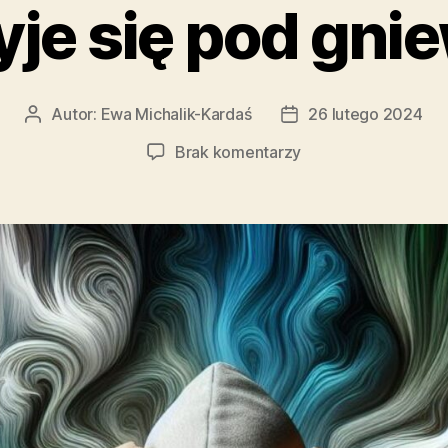
yje się pod gn
Autor:
Ewa Michalik-Kardaś
26 lutego 2024
Autor
Data
wpisu
wpisu
do
Brak komentarzy
Co
kryje
się
pod
gniewem?