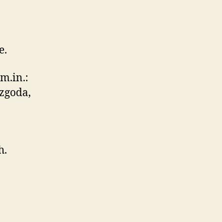
e.
m.in.:
ezgoda,
h.