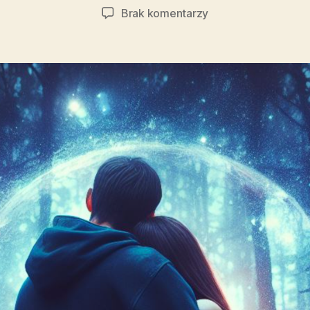
wpisu
wpisu
do
Brak komentarzy
Przytulanie