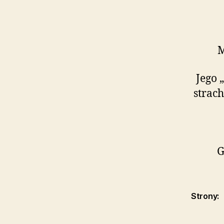
M
Jego 
strach
G
Strony: