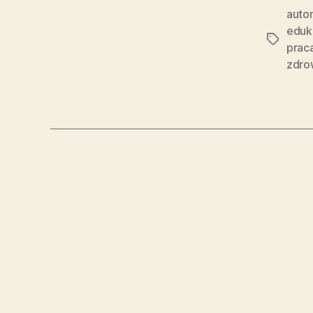
auto
eduk
Tagi
prac
zdro